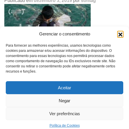
Publicado em
dezembro 3, 2019
por
soniag
Gerenciar o consentimento
Para fornecer as melhores experiências, usamos tecnologias como
cookies para armazenar e/ou acessar informações do dispositivo. O
consentimento para essas tecnologias nos permitirá processar dados
Navegação
Exibição Linha e Partir Lisbon Film Rendezvous
como comportamento de navegação ou IDs exclusivos neste site. Não
de
consentir ou retirar o consentimento pode afetar negativamente certos
post
recursos e funções.
Aceitar
SONIA GUGGISBERG
Negar
contato@soniaguggisberg.com.br
Ver preferências
©Sonia Guggisberg - 2021 - Todos os direitos reservados.
Política de Cookies