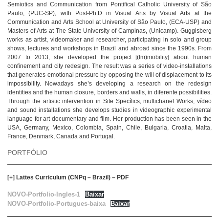
Semiotics and Communication from Pontifical Catholic University of São
Paulo, (PUC-SP), with Post-Ph.D in Visual Arts by Visual Arts at the
Communication and Arts School at University of São Paulo, (ECA-USP) and
Masters of Arts at The State University of Campinas, (Unicamp). Guggisberg
works as artist, videomaker and researcher, participating in solo and group
shows, lectures and workshops in Brazil and abroad since the 1990s. From
2007 to 2013, she developed the project [(Im)mobility] about human
confinement and city redesign. The result was a series of video-installations
that generates emotional pressure by opposing the will of displacement to its
impossibility. Nowadays she’s developing a research on the redesign
identities and the human closure, borders and walls, in diferente possibilities.
Through the artistic intervention in Site Specífics, multichanel Works, vídeo
and sound installations she develops studies in videographic experimental
language for art documentary and film. Her production has been seen in the
USA, Germany, Mexico, Colombia, Spain, Chile, Bulgaria, Croatia, Malta,
France, Denmark, Canada and Portugal.
PORTFÓLIO
[
+] Lattes Curriculum (CNPq – Brazil) – PDF
NOVO-Portfolio-Ingles-1
Baixar
NOVO-Portfolio-Portugues-baixa
Baixar