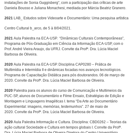
instalações de Sonia Guggisberg”, com a participação das críticas de arte
Daniela Bousso e Juliana Monachesi, mediada por Márcia Beatriz Granero.
2021
LAB_ Estudos sobre Videoarte e Documentário: Uma pesquisa artística
Centro Cultural b_arco, de 5 à 8/04/2021.
2021
Aula Palestra na ECA-USP. “Dinâmicas Culturais Contemporâneas”,
Programa de Pós-Graduação em Ciência da Informação ECA-USP, com o
a
Prof. André Vieira Araujo, da UFRJ. Convite da Prof
. Dra. Lúcia Maciel
Barbosa de Oliveira.
2020
Aula Palestra na ECA-USP. Disciplina CAP0280 – Prática de
Multimídia e Intermídia II e dinâmicas focadas nos avanços tecnológicos.
Programa de Capacitação Didática para pós doutorandos. 06 de março de
a
2020. Convite da Prof
. Dra. Lúcia Maciel Barbosa de Oliveira.
2020
Palestra para os alunos do curso de Comunicação e Multimeios da
PUC-SP, alunos de Documentário e Filme Ensaio, Estratégias de Edição e
Montagem e Linguagens Imagéticas I. tema “Da Arte ao Documentário
Experimental: imagens, memórias, testemunhos”. 27 de maio de
a
2020. Convite da Prof
. Dra. Lúcia Maciel Barbosa de Oliveira.
2020
Aula Palestra Informação e Cultura. Disciplina: CBD0262 – Teorias da
a
ação cultural Sociedade e Cultura em tempos globais I. Convite da Prof
.
Dra. Lúcia Maciel Barbosa de Oliveira Diretora do Centro Universitário