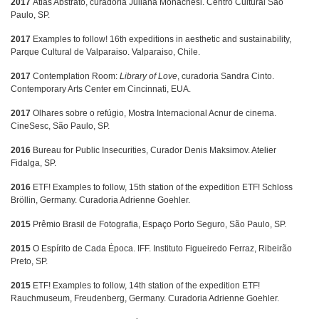
2017
Atlas Abstrato, curadoria Juliana Monachesi. Centro Cultural São
Paulo, SP.
2017
Examples to follow! 16th expeditions in aesthetic and sustainability,
Parque Cultural de Valparaiso. Valparaiso, Chile.
2017
Contemplation Room:
Library of Love
, curadoria Sandra Cinto.
Contemporary Arts Center em Cincinnati, EUA.
2017
Olhares sobre o refúgio, Mostra Internacional Acnur de cinema.
CineSesc, São Paulo, SP.
2016
Bureau for Public Insecurities, Curador Denis Maksimov. Atelier
Fidalga, SP.
2016
ETF! Examples to follow, 15th station of the expedition ETF! Schloss
Bröllin, Germany. Curadoria Adrienne Goehler.
2015
Prêmio Brasil de Fotografia, Espaço Porto Seguro, São Paulo, SP.
2015
O Espírito de Cada Época. IFF. Instituto Figueiredo Ferraz, Ribeirão
Preto, SP.
2015
ETF! Examples to follow, 14th station of the expedition ETF!
Rauchmuseum, Freudenberg, Germany. Curadoria Adrienne Goehler.