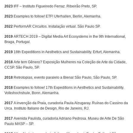
2023
IFF – Instituto Figueiredo Ferraz. Ribeirão Preto, SP.
2023
Examples to follow! ETF! Uferhallen, Berlin, Alemanha.
2022
PerformAR Circuitos. Instalação virtual. São Paulo SP.
2019
ARTECH 2019 – Digital Media Art Ecosystems in the 9th International,
Braga, Portugal.
2019
18th Expeditions in Aesthetics and Sustainability. Erfurt, Alemanha.
2018
Arte tem Gênero? Exposição Mulheres na Coleção de Arte da Cidade,
CCSP. São Paulo, SP.
2018
Retrotopias, evento paralelo a Bienal São Paulo, São Paulo, SP.
2018
Examples to follow! 17th Expeditions in Aesthetics and Sustainability.
Volkshochshule, Bonn. Alemanha.
2017
A invenção da Praia, curadoria Paula Alzugaray. Ruínas do Cassino da
Urca. Instituto Italiano de Design, Rio de Janeiro, RJ.
2017
Avenida Paulista, curadoria Adriano Pedrosa. Museu de Arte De São
Paulo MASP – SP.