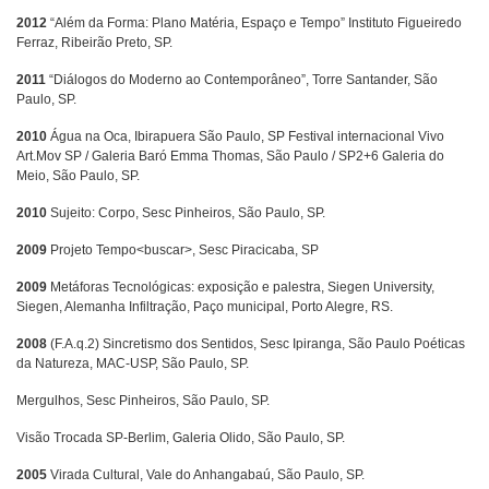
2012
“Além da Forma: Plano Matéria, Espaço e Tempo” Instituto Figueiredo
Ferraz, Ribeirão Preto, SP.
2011
“Diálogos do Moderno ao Contemporâneo”, Torre Santander, São
Paulo, SP.
2010
Água na Oca, Ibirapuera São Paulo, SP Festival internacional Vivo
Art.Mov SP / Galeria Baró Emma Thomas, São Paulo / SP2+6 Galeria do
Meio, São Paulo, SP.
2010
Sujeito: Corpo, Sesc Pinheiros, São Paulo, SP.
2009
Projeto Tempo<buscar>, Sesc Piracicaba, SP
2009
Metáforas Tecnológicas: exposição e palestra, Siegen University,
Siegen, Alemanha Infiltração, Paço municipal, Porto Alegre, RS.
2008
(F.A.q.2) Sincretismo dos Sentidos, Sesc Ipiranga, São Paulo Poéticas
da Natureza, MAC-USP, São Paulo, SP.
Mergulhos, Sesc Pinheiros, São Paulo, SP.
Visão Trocada SP-Berlim, Galeria Olido, São Paulo, SP.
2005
Virada Cultural, Vale do Anhangabaú, São Paulo, SP.