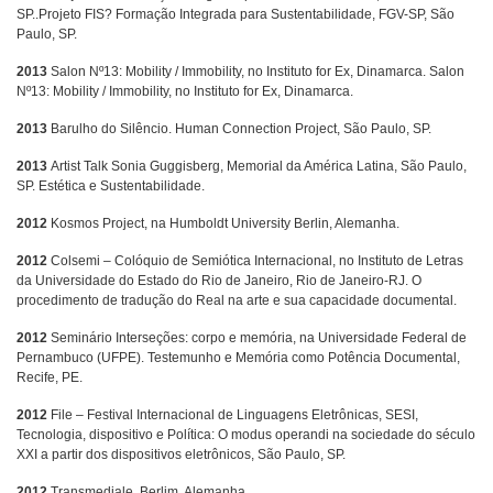
SP..Projeto FIS? Formação Integrada para Sustentabilidade, FGV-SP, São
Paulo, SP.
2013
Salon Nº13: Mobility / Immobility, no Instituto for Ex, Dinamarca. Salon
Nº13: Mobility / Immobility, no Instituto for Ex, Dinamarca.
2013
Barulho do Silêncio. Human Connection Project, São Paulo, SP.
2013
Artist Talk Sonia Guggisberg, Memorial da América Latina, São Paulo,
SP. Estética e Sustentabilidade.
2012
Kosmos Project, na Humboldt University Berlin, Alemanha.
2012
Colsemi – Colóquio de Semiótica Internacional, no Instituto de Letras
da Universidade do Estado do Rio de Janeiro, Rio de Janeiro-RJ. O
procedimento de tradução do Real na arte e sua capacidade documental.
2012
Seminário Interseções: corpo e memória, na Universidade Federal de
Pernambuco (UFPE). Testemunho e Memória como Potência Documental,
Recife, PE.
2012
File – Festival Internacional de Linguagens Eletrônicas, SESI,
Tecnologia, dispositivo e Política: O modus operandi na sociedade do século
XXI a partir dos dispositivos eletrônicos, São Paulo, SP.
2012
Transmediale, Berlim, Alemanha.