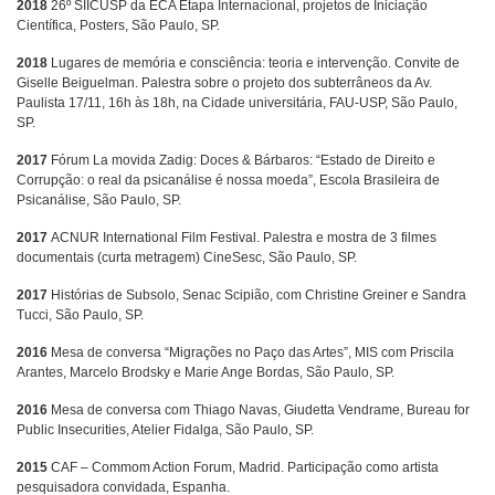
2018
26º SIICUSP da ECA Etapa Internacional, projetos de Iniciação
Científica, Posters, São Paulo, SP.
2018
Lugares de memória e consciência: teoria e intervenção. Convite de
Giselle Beiguelman. Palestra sobre o projeto dos subterrâneos da Av.
Paulista 17/11, 16h às 18h, na Cidade universitária, FAU-USP, São Paulo,
SP.
2017
Fórum La movida Zadig: Doces & Bárbaros: “Estado de Direito e
Corrupção: o real da psicanálise é nossa moeda”, Escola Brasileira de
Psicanálise, São Paulo, SP.
2017
ACNUR International Film Festival. Palestra e mostra de 3 filmes
documentais (curta metragem) CineSesc, São Paulo, SP.
2017
Histórias de Subsolo, Senac Scipião, com Christine Greiner e Sandra
Tucci, São Paulo, SP.
2016
Mesa de conversa “Migrações no Paço das Artes”, MIS com Priscila
Arantes, Marcelo Brodsky e Marie Ange Bordas, São Paulo, SP.
2016
Mesa de conversa com Thiago Navas, Giudetta Vendrame, Bureau for
Public Insecurities, Atelier Fidalga, São Paulo, SP.
2015
CAF – Commom Action Forum, Madrid. Participação como artista
pesquisadora convidada, Espanha.