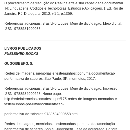
O procedimento de tradução do Real na arte e sua capacidade documental
IN: Linguagens, Códigos e Tecnologias. Estudos e Aplicações. 1 Ed. Rio de
Janeiro, RJ: Dialogarts, 2012, v.1 1, p.1359.
Referências adicionais: Brasil/Português. Meio de divulgação: Meio digital,
ISBN: 9788581990033
LIVROS PUBLICADOS
PUBLISHED BOOKS
GUGGISBERG, S.
Redes de imagens, memórias e testemunhos: por uma documentação
performativa de saberes. São Paulo, SP. Intermeios, 2017.
Referências adicionais: Brasil/Português. Meio de divulgação: Impresso,
ISBN: 9788584990658, Home page:
http://redeintermeios.com/destaque/175-redes-de-imagens-memorias-e-
testemunhos-por-umadocumentacao-
performativa-de-saberes-9788584990658.html
Redes de imagens, memórias e testemunhos: por uma documentação
performativa de saberes. Sonia Guggisberg. Tese de doutorado. Editora: