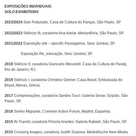
EXPOSIÇÕES INDIVIDUAIS
SOLO EXHIBITIONS
2023/2024
Solo Fraturado, Casa de Cultura do Parque, São Paulo, SP
2022/2023
Silêncio III, curadoria Ana Avelar. Mariantônia, São Paulo, SP.
2021/2022
Exposição
site – specific
Passageirxs. Sesc Jundiaí, SP.
Exposição Re_educação. Sesc Jundiaí, SP.
2019
Silêncio II, curadoria Giancarlo Mecarelli. Casa da Cultura de Paraty,
Rio de Janeiro, RJ.
2019
Silêncio I, curadoria Christine Greiner. Casa Brasil, Embaixada do
Brasil, Atenas, Grécia.
2017
Contaminações, curadoria Sandra Tucci. Galeria Senac Scipião, São
Paulo, SP.
2016
Sonho Migrante, Common Action Forum, Madrid, Espanha.
2015
IN Transit, curadoria Priscila Arantes. Galeria Rabieh, São Paulo, SP.
2015
Crossing Images, curadoria Judith Scalona. MediaNoche New Media