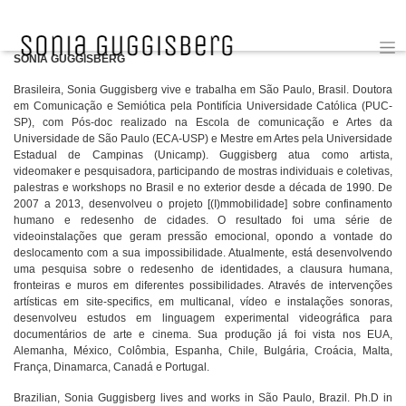
BIO
SONIA GUGGISBERG
Brasileira, Sonia Guggisberg vive e trabalha em São Paulo, Brasil. Doutora
em Comunicação e Semiótica pela Pontifícia Universidade Católica (PUC-
SP), com Pós-doc realizado na Escola de comunicação e Artes da
Universidade de São Paulo (ECA-USP) e Mestre em Artes pela Universidade
Estadual de Campinas (Unicamp). Guggisberg atua como artista,
videomaker e pesquisadora, participando de mostras individuais e coletivas,
palestras e workshops no Brasil e no exterior desde a década de 1990. De
2007 a 2013, desenvolveu o projeto [(I)mmobilidade] sobre confinamento
humano e redesenho de cidades. O resultado foi uma série de
videoinstalações que geram pressão emocional, opondo a vontade do
deslocamento com a sua impossibilidade. Atualmente, está desenvolvendo
uma pesquisa sobre o redesenho de identidades, a clausura humana,
fronteiras e muros em diferentes possibilidades. Através de intervenções
artísticas em site-specifics, em multicanal, vídeo e instalações sonoras,
desenvolveu estudos em linguagem experimental videográfica para
documentários de arte e cinema. Sua produção já foi vista nos EUA,
Alemanha, México, Colômbia, Espanha, Chile, Bulgária, Croácia, Malta,
França, Dinamarca, Canadá e Portugal.
Brazilian, Sonia Guggisberg lives and works in São Paulo, Brazil. Ph.D in