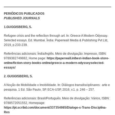
PERIÓDICOS PUBLICADOS
PUBLISHED JOURNALS
1.GUGGISBERG, S.
Refugee crisis and the reflection through art. In: Greece A Modern Odyssay.
Selected essays. Ed. Mumbai. Índia: Paperwall Media & Publishing Pvt Ltd,
2019, p.233-239.
Referências adicionais: Índia/Inglês. Meio de divulgação: Impresso, ISBN:
9789382749882, Home page:
https://paperwall.in/best-indian-book-store-
online/fiction-story-books-online/greece-a-modern-odysseyselected-
essays/
2. GUGGISBERG, S.
A Noção de Mobilidade x Imobilidade. In: Diálogos transdisciplinares: arte e
pesquisa. 1 Ed. São Paulo, SP. ECA-USP, 2016, v.1. p. 246 – 257.
Referências adicionais: Brasil/Português. Meio de divulgação: Vários, ISBN:
9788572051552, Homepage:
https://pt.scribd.com/document/337354985/Dialogo-s-Trans-Disciplina-
Res