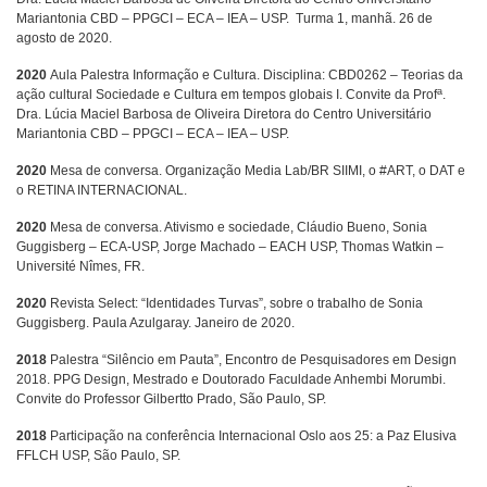
Mariantonia CBD – PPGCI – ECA – IEA – USP. Turma 1, manhã. 26 de
agosto de 2020.
2020
Aula Palestra Informação e Cultura. Disciplina: CBD0262 – Teorias da
a
ação cultural Sociedade e Cultura em tempos globais I. Convite da Prof
.
Dra. Lúcia Maciel Barbosa de Oliveira Diretora do Centro Universitário
Mariantonia CBD – PPGCI – ECA – IEA – USP.
2020
Mesa de conversa. Organização Media Lab/BR SIIMI, o #ART, o DAT e
o RETINA INTERNACIONAL.
2020
Mesa de conversa. Ativismo e sociedade, Cláudio Bueno, Sonia
Guggisberg – ECA-USP, Jorge Machado – EACH USP, Thomas Watkin –
Université Nîmes, FR.
2020
Revista Select: “Identidades Turvas”, sobre o trabalho de Sonia
Guggisberg. Paula Azulgaray. Janeiro de 2020.
2018
Palestra “Silêncio em Pauta”, Encontro de Pesquisadores em Design
2018. PPG Design, Mestrado e Doutorado Faculdade Anhembi Morumbi.
Convite do Professor Gilbertto Prado, São Paulo, SP.
2018
Participação na conferência Internacional Oslo aos 25: a Paz Elusiva
FFLCH USP, São Paulo, SP.