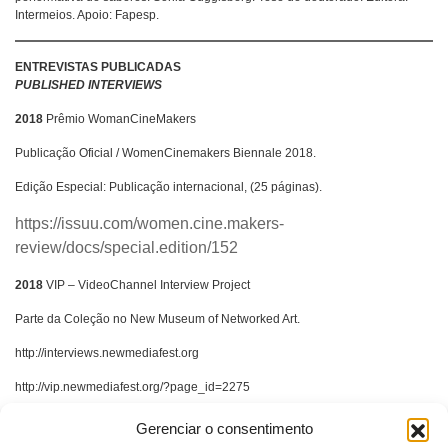
Intermeios. Apoio: Fapesp.
ENTREVISTAS PUBLICADAS
PUBLISHED INTERVIEWS
2018
Prêmio WomanCineMakers
Publicação Oficial / WomenCinemakers Biennale 2018.
Edição Especial: Publicação internacional, (25 páginas).
https://issuu.com/women.cine.makers-
review/docs/special.edition/152
2018
VIP – VideoChannel Interview Project
Parte da Coleção no New Museum of Networked Art.
http://interviews.newmediafest.org
http://vip.newmediafest.org/?page_id=2275
2016
Revista Select, “Na linha de frente”. Texto de Luciana Pareja.
Gerenciar o consentimento