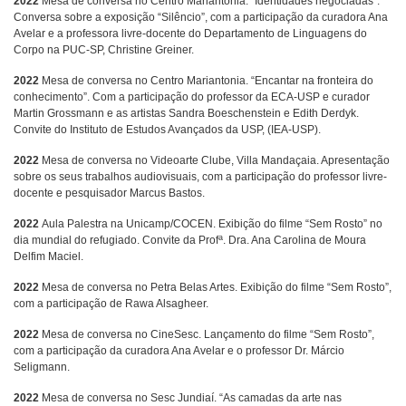
2022
Mesa de conversa no Centro Mariantonia. “Identidades negociadas”.
Conversa sobre a exposição “Silêncio”, com a participação da curadora Ana
Avelar e a professora livre-docente do Departamento de Linguagens do
Corpo na PUC-SP, Christine Greiner.
2022
Mesa de conversa no Centro Mariantonia. “Encantar na fronteira do
conhecimento”. Com a participação do professor da ECA-USP e curador
Martin Grossmann e as artistas Sandra Boeschenstein e Edith Derdyk.
Convite do Instituto de Estudos Avançados da USP, (IEA-USP).
2022
Mesa de conversa no Videoarte Clube, Villa Mandaçaia. Apresentação
sobre os seus trabalhos audiovisuais, com a participação do professor livre-
docente e pesquisador Marcus Bastos.
2022
Aula Palestra na Unicamp/COCEN. Exibição do filme “Sem Rosto” no
a
dia mundial do refugiado. Convite da Prof
. Dra. Ana Carolina de Moura
Delfim Maciel.
2022
Mesa de conversa no Petra Belas Artes. Exibição do filme “Sem Rosto”,
com a participação de Rawa Alsagheer.
2022
Mesa de conversa no CineSesc. Lançamento do filme “Sem Rosto”,
com a participação da curadora Ana Avelar e o professor Dr. Márcio
Seligmann.
2022
Mesa de conversa no Sesc Jundiaí. “As camadas da arte nas