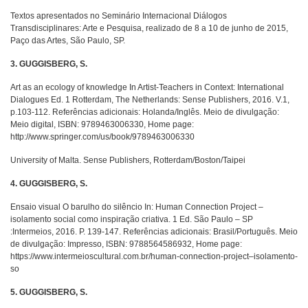
Textos apresentados no Seminário Internacional Diálogos
Transdisciplinares: Arte e Pesquisa, realizado de 8 a 10 de junho de 2015,
Paço das Artes, São Paulo, SP.
3. GUGGISBERG, S.
Art as an ecology of knowledge In Artist-Teachers in Context: International
Dialogues Ed. 1 Rotterdam, The Netherlands: Sense Publishers, 2016. V.1,
p.103-112. Referências adicionais: Holanda/Inglês. Meio de divulgação:
Meio digital, ISBN: 9789463006330, Home page:
http://www.springer.com/us/book/9789463006330
University of Malta. Sense Publishers, Rotterdam/Boston/Taipei
4. GUGGISBERG, S.
Ensaio visual O barulho do silêncio In: Human Connection Project –
isolamento social como inspiração criativa. 1 Ed. São Paulo – SP
:Intermeios, 2016. P. 139-147. Referências adicionais: Brasil/Português. Meio
de divulgação: Impresso, ISBN: 9788564586932, Home page:
https://www.intermeioscultural.com.br/human-connection-project–isolamento-
so
5. GUGGISBERG, S.