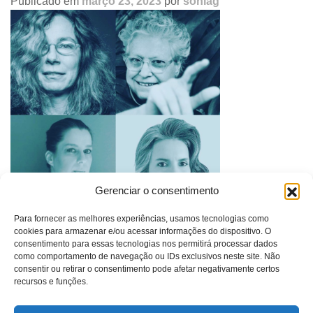
Publicado em
março 23, 2023
por
soniag
Gerenciar o consentimento
Para fornecer as melhores experiências, usamos tecnologias como
cookies para armazenar e/ou acessar informações do dispositivo. O
Navegação
EXIBIÇÃO DO FILME “SEM ROSTO” SEGUIDA DE
consentimento para essas tecnologias nos permitirá processar dados
de
DEBATE, 15/12 – CENTRO MARIANTONIA
como comportamento de navegação ou IDs exclusivos neste site. Não
post
consentir ou retirar o consentimento pode afetar negativamente certos
recursos e funções.