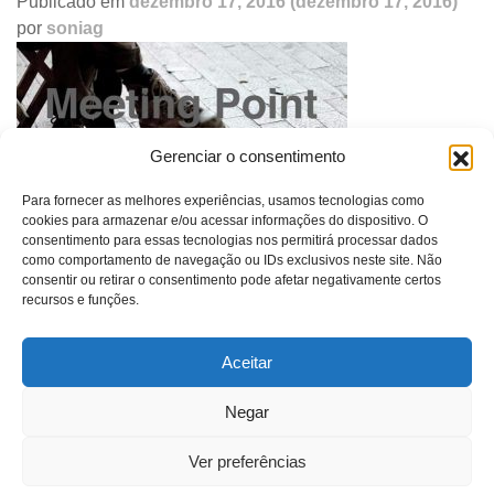
Publicado em
dezembro 17, 2016
(dezembro 17, 2016)
por
soniag
Gerenciar o consentimento
Para fornecer as melhores experiências, usamos tecnologias como
cookies para armazenar e/ou acessar informações do dispositivo. O
consentimento para essas tecnologias nos permitirá processar dados
Navegação
Common Action 2016, Madrid
como comportamento de navegação ou IDs exclusivos neste site. Não
de
consentir ou retirar o consentimento pode afetar negativamente certos
post
recursos e funções.
Aceitar
SONIA GUGGISBERG
Negar
contato@soniaguggisberg.com.br
Ver preferências
©Sonia Guggisberg - 2021 - Todos os direitos reservados.