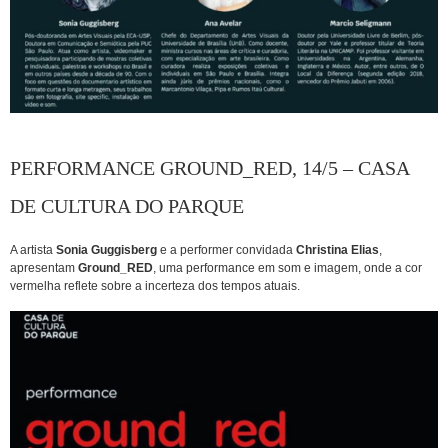
PERFORMANCE GROUND_RED, 14/5 – CASA
DE CULTURA DO PARQUE
A artista
Sonia Guggisberg
e a performer convidada
Christina Elias
,
apresentam
Ground_RED
, uma performance em som e imagem, onde a cor
vermelha reflete sobre a incerteza dos tempos atuais.