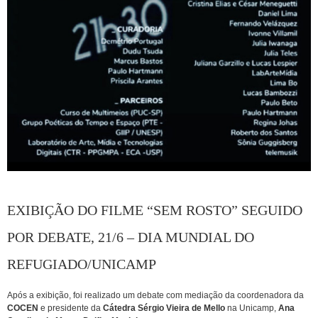
EXIBIÇÃO DO FILME “SEM ROSTO” SEGUIDO
POR DEBATE, 21/6 – DIA MUNDIAL DO
REFUGIADO/UNICAMP
Após a exibição, foi realizado um debate com mediação da coordenadora da
COCEN
e presidente da
Cátedra Sérgio Vieira de Mello
na Unicamp,
Ana