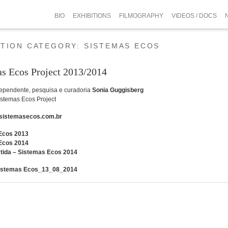
BIO
EXHIBITIONS
FILMOGRAPHY
VIDEOS / DOCS
ITION CATEGORY:
SISTEMAS ECOS
as Ecos Project 2013/2014
dependente, pesquisa e curadoria
Sonia Guggisberg
istemas Ecos Project
sistemasecos.com.br
Ecos 2013
Ecos 2014
tida – Sistemas Ecos 2014
istemas Ecos_13_08_2014